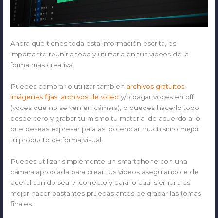
Ahora que tienes toda esta información escrita, es
importante reunirla toda y utilizarla en tus videos de la
forma mas creativa.
Puedes comprar o utilizar tambien
archivos gratuitos
,
imágenes fijas
,
archivos de video
y/o pagar voces en off
(voces que no se ven en cámara), o puedes hacerlo todo
desde cero y grabar tu mismo tu material de acuerdo a lo
que deseas expresar para asi potenciar muchisimo mejor
tu producto de forma visual.
Puedes utilizar simplemente un smartphone con una
cámara apropiada para crear tus videos asegurandote de
que el sonido sea el correcto y para lo cual siempre es
mejor hacer bastantes pruebas antes de grabar las tomas
finales.