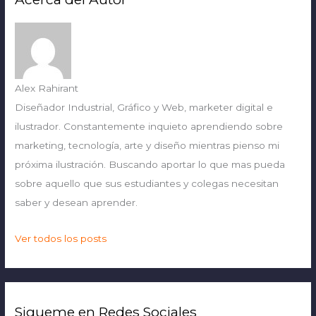
t
e
g
o
Alex Rahirant
r
Diseñador Industrial, Gráfico y Web, marketer digital e
í
ilustrador. Constantemente inquieto aprendiendo sobre
a
marketing, tecnología, arte y diseño mientras pienso mi
s
próxima ilustración. Buscando aportar lo que mas pueda
sobre aquello que sus estudiantes y colegas necesitan
saber y desean aprender.
Ver todos los posts
Sigueme en Redes Sociales