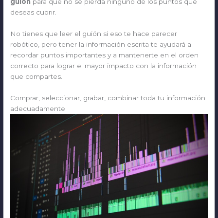
guión
para que no se pierda ninguno de los puntos que
deseas cubrir.
No tienes que leer el guión si eso te hace parecer
robótico, pero tener la información escrita te ayudará a
recordar puntos importantes y a mantenerte en el orden
correcto para lograr el mayor impacto con la información
que compartes.
Comprar, seleccionar, grabar, combinar toda tu información
adecuadamente